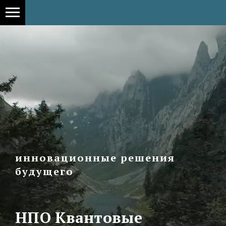
.t-col_6 { max-width: 560px; height: 405px; }
инновационные решения
будущего
НПО Квантовые