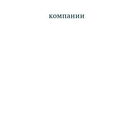
компании
ООО «НПО «Квантовые
технологии» - участник
Главного форума страны
и Центральной
водохозяйственной