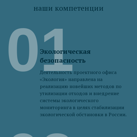
наши компетенции
01
Экологическая
безопасность
Деятельность проектного офиса
«Экология» направлена на
реализацию новейших методов по
утилизации отходов и внедрение
системы экологического
мониторинга в целях стабилизации
экологической обстановки в России.