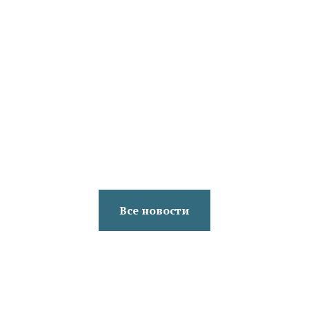
обработки/переработки осадков сточных вод
климатически нейтральным способом
Все новости